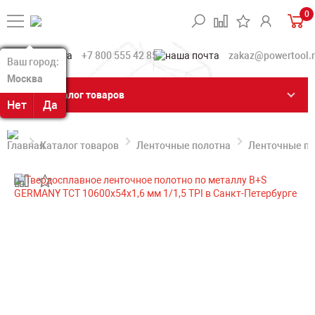
0
+7 800 555 42 85
zakaz@powertool.
Ваш город:
Ваш город:
Москва
Москва
Каталог товаров
Нет
Нет
Да
Да
Каталог товаров
Ленточные полотна
Ленточные по