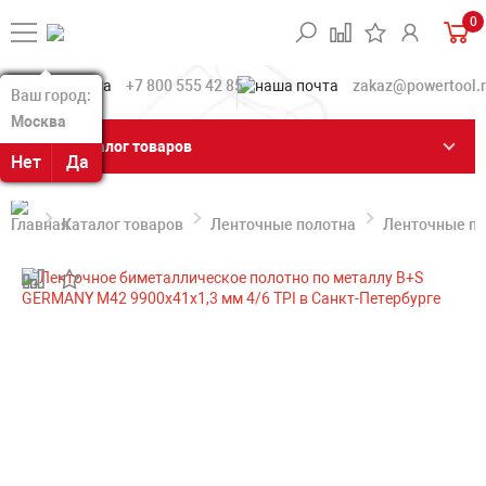
0
+7 800 555 42 85
zakaz@powertool.
Ваш город:
Ваш город:
Москва
Москва
Каталог товаров
Нет
Нет
Да
Да
Каталог товаров
Ленточные полотна
Ленточные по