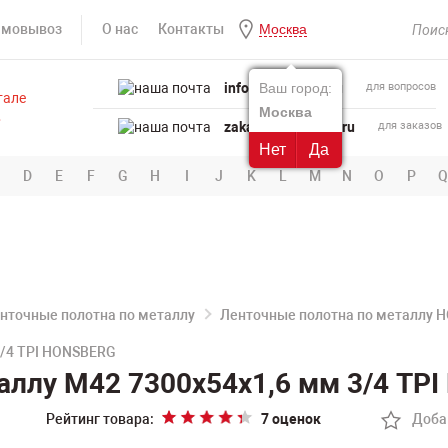
амовывоз
О нас
Контакты
Москва
info@powertool.ru
Ваш город:
для вопросов
Москва
zakaz@powertool.ru
для заказов
Нет
Да
D
E
F
G
H
I
J
K
L
M
N
O
P
Q
нточные полотна по металлу
Ленточные полотна по металлу 
3/4 TPI HONSBERG
аллу M42 7300х54х1,6 мм 3/4 TP
Рейтинг товара:
7 оценок
Доба