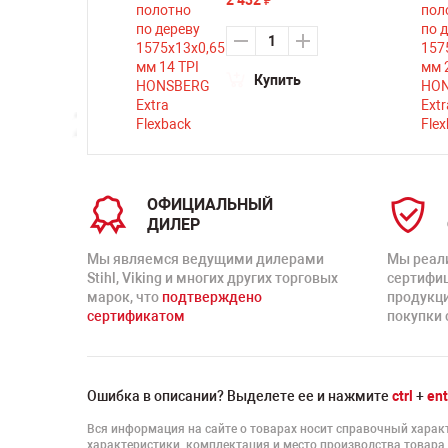
2 432
₽
ть
Купить
ОФИЦИАЛЬНЫЙ
ДИЛЕР
Мы являемся ведущими дилерами
Мы реал
Stihl, Viking и многих других торговых
сертифи
марок, что
подтверждено
продукц
сертификатом
покупки 
Ошибка в описании? Выделете ее и нажмите
ctrl
+
ent
Вся информация на сайте о товарах носит справочный характ
характеристики, комплектация и место производства товара