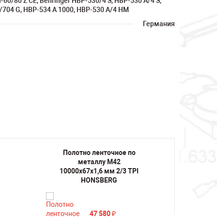
-60/80 Z CE, Behringer HBP-530/4 S, HBP-530 A/4 S,
704 G, HBP-534 A 1000, HBP-530 A/4 HM
Германия
Полотно ленточное по
Поло
металлу M42
10000х67х1,6 мм 2/3 TPI
10000
HONSBERG
47 580
₽