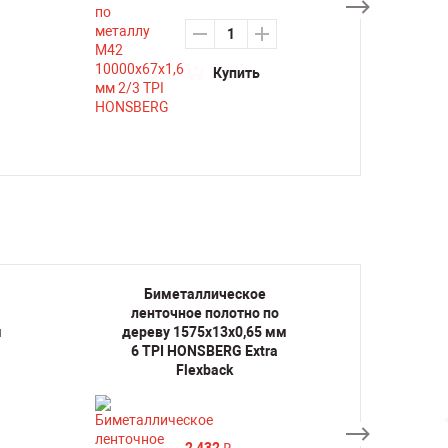
Купить
Биметаллическое
Би
ленточное полотно по
лент
м
дереву 1575х13х0,65 мм
дерев
6 TPI HONSBERG Extra
14 TP
Flexback