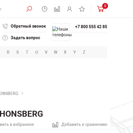
0
Обратный звонок
+7 800 555 42 85
Задать вопрос
R
S
T
U
V
W
X
Y
Z
HONSBERG
I HONSBERG
вить в избранное
Добавить к сравнению