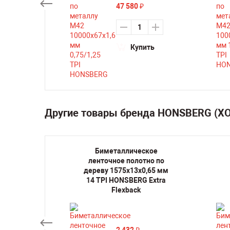
47 580
₽
ть
Купить
Другие товары бренда HONSBERG (Х
кое
Биметаллическое
но по
ленточное полотно по
,65 мм
дереву 1575х13х0,65 мм
BiWood
14 TPI HONSBERG Extra
Flexback