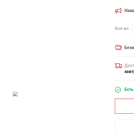
Наш
Кол-во
Безн
Дост
завт
Есть