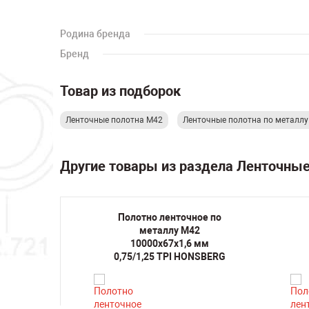
Родина бренда
Бренд
Товар из подборок
Ленточные полотна М42
Ленточные полотна по металл
Другие товары из раздела Ленточны
ое по
Полотно ленточное по
2
металлу M42
1,5/2
10000х67х1,6 мм
RG
0,75/1,25 TPI HONSBERG