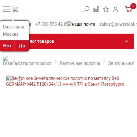
0
+7 800 555 42 85
zakaz@powertool.
Ваш город:
Ваш город:
Москва
Москва
Каталог товаров
Нет
Нет
Да
Да
Каталог товаров
Ленточные полотна
Ленточные по