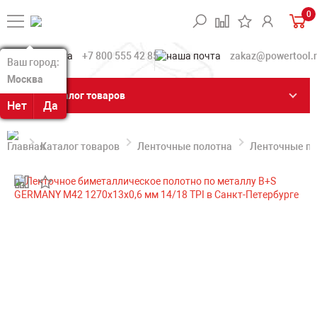
0
+7 800 555 42 85
zakaz@powertool.
Ваш город:
Ваш город:
Москва
Москва
Каталог товаров
Нет
Нет
Да
Да
Каталог товаров
Ленточные полотна
Ленточные по