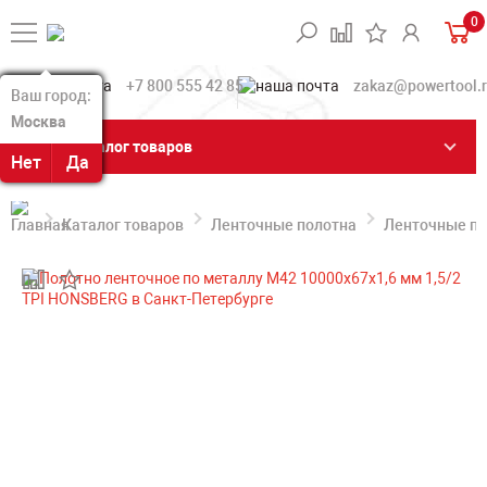
0
+7 800 555 42 85
zakaz@powertool.
Ваш город:
Ваш город:
Москва
Москва
Каталог товаров
Нет
Нет
Да
Да
Каталог товаров
Ленточные полотна
Ленточные по