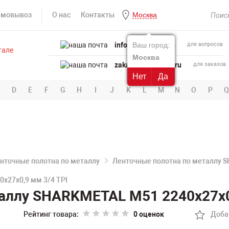
амовывоз
О нас
Контакты
Москва
info@powertool.ru
Ваш город:
для вопросов
Москва
zakaz@powertool.ru
для заказов
Нет
Да
D
E
F
G
H
I
J
K
L
M
N
O
P
Q
нточные полотна по металлу
Ленточные полотна по металлу 
х27х0,9 мм 3/4 TPI
аллу SHARKMETAL M51 2240х27х0
Рейтинг товара:
0 оценок
Доба