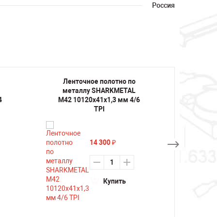
Россия
Ленточное полотно по
Лент
металлу SHARKMETAL
мета
4
M42 10120х41х1,3 мм 4/6
M42 1
TPI
14 300
₽
Купить