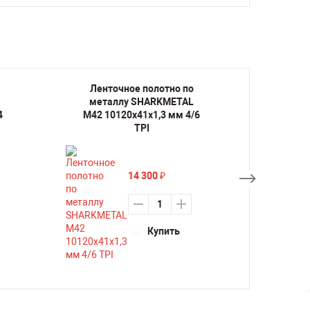
Ленточное полотно по
Лент
металлу SHARKMETAL
мета
4
M42 10120х41х1,3 мм 4/6
M42 1
TPI
14 300
₽
Купить