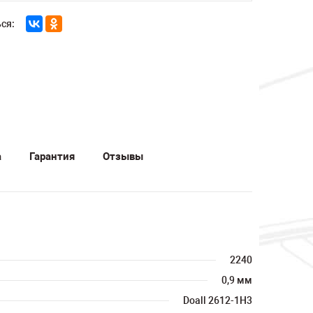
ся:
а
Гарантия
Отзывы
2240
0,9 мм
Doall 2612-1H3