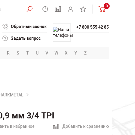
0
Обратный звонок
+7 800 555 42 85
Задать вопрос
R
S
T
U
V
W
X
Y
Z
SHARKMETAL
,9 мм 3/4 TPI
вить в избранное
Добавить к сравнению