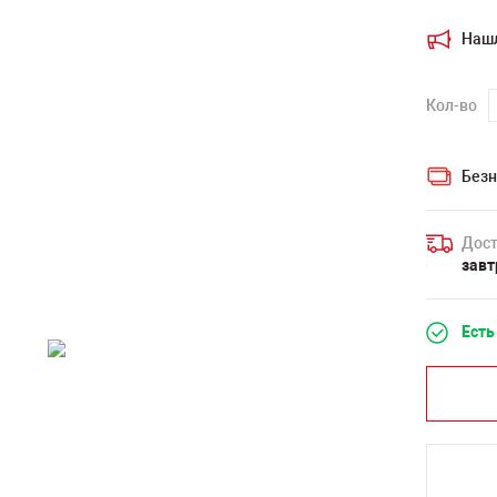
Наш
Кол-во
Безн
Дост
завт
Есть