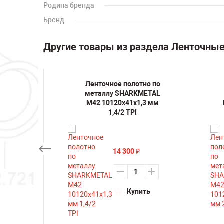
Родина бренда
Бренд
Другие товары из раздела Ленточны
но по
Ленточное полотно по
METAL
металлу SHARKMETAL
,3 мм
M42 10120х41х1,3 мм
1,4/2 TPI
14 300
₽
ть
Купить