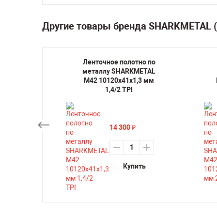
Другие товары бренда SHARKMETAL 
но по
Ленточное полотно по
METAL
металлу SHARKMETAL
,3 мм
M42 10120х41х1,3 мм
1,4/2 TPI
14 300
₽
ть
Купить