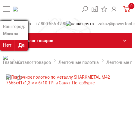
0
+7 800 555 42 85
zakaz@powertool.
Ваш город:
Ваш город:
Москва
Москва
Каталог товаров
Нет
Нет
Да
Да
Каталог товаров
Ленточные полотна
Ленточные по