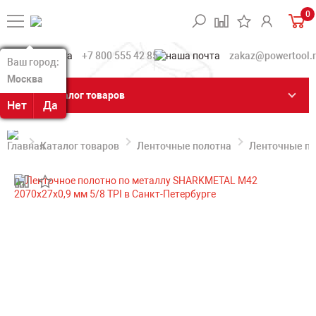
0
+7 800 555 42 85
zakaz@powertool.
Ваш город:
Ваш город:
Москва
Москва
Каталог товаров
Нет
Нет
Да
Да
Каталог товаров
Ленточные полотна
Ленточные по