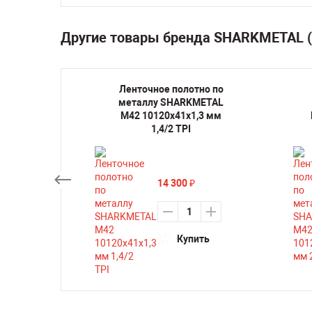
Другие товары бренда SHARKMETAL 
но по
Ленточное полотно по
METAL
металлу SHARKMETAL
,3 мм
M42 10120х41х1,3 мм
1,4/2 TPI
14 300
₽
ть
Купить