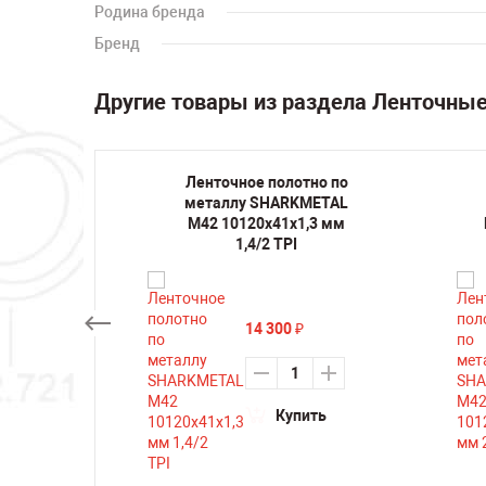
Родина бренда
Бренд
Другие товары из раздела Ленточны
но по
Ленточное полотно по
METAL
металлу SHARKMETAL
,3 мм
M42 10120х41х1,3 мм
1,4/2 TPI
14 300
₽
ть
Купить