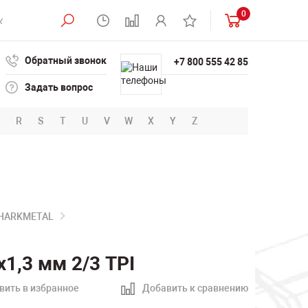
0
Обратный звонок
+7 800 555 42 85
Задать вопрос
R
S
T
U
V
W
X
Y
Z
SHARKMETAL
1,3 мм 2/3 TPI
вить в избранное
Добавить к сравнению