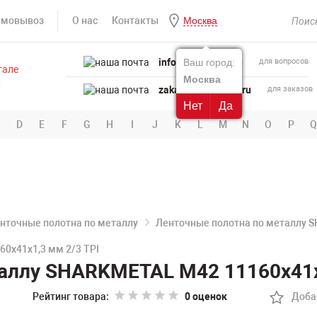
амовывоз
О нас
Контакты
Москва
info@powertool.ru
Ваш город:
для вопросов
Москва
zakaz@powertool.ru
для заказов
Нет
Да
D
E
F
G
H
I
J
K
L
M
N
O
P
Q
нточные полотна по металлу
Ленточные полотна по металлу 
0х41х1,3 мм 2/3 TPI
аллу SHARKMETAL M42 11160х41х
Рейтинг товара:
0 оценок
Доба