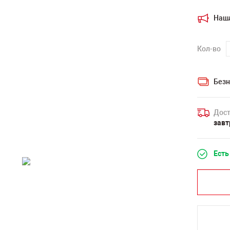
Наш
Кол-во
Безн
Дост
завт
Есть