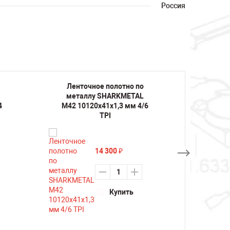
Россия
Ленточное полотно по
Лент
металлу SHARKMETAL
мета
4
M42 10120х41х1,3 мм 4/6
M42 1
TPI
14 300
₽
Купить