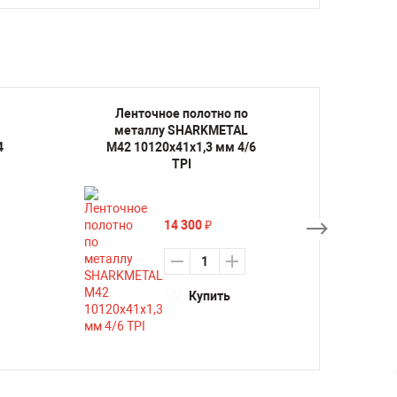
Ленточное полотно по
Лент
металлу SHARKMETAL
мета
4
M42 10120х41х1,3 мм 4/6
M42 1
TPI
14 300
₽
Купить