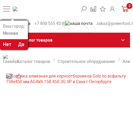
0
+7 800 555 42 85
zakaz@powertool.
Ваш город:
Ваш город:
Москва
Москва
Каталог товаров
Нет
Нет
Да
Да
Каталог товаров
Строительное оборудование
Алма