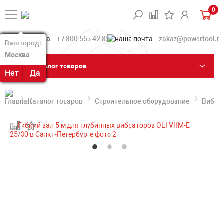
0
+7 800 555 42 85
zakaz@powertool.
Ваш город:
Ваш город:
Москва
Москва
Каталог товаров
Нет
Нет
Да
Да
Каталог товаров
Строительное оборудование
Вибр