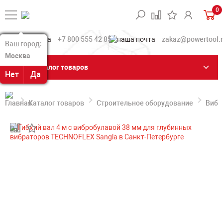
0
+7 800 555 42 85
zakaz@powertool.
Ваш город:
Ваш город:
Москва
Москва
Каталог товаров
Нет
Нет
Да
Да
Каталог товаров
Строительное оборудование
Вибр