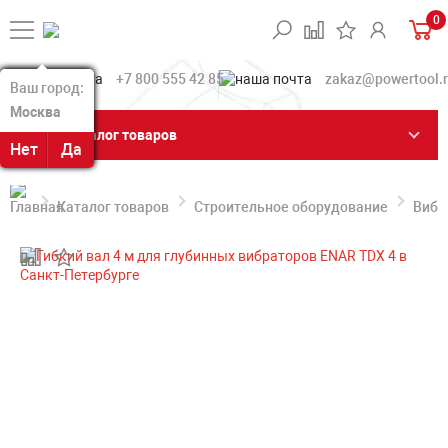
0
+7 800 555 42 85
zakaz@powertool.
Ваш город:
Ваш город:
Москва
Москва
Каталог товаров
Нет
Нет
Да
Да
Каталог товаров
Строительное оборудование
Вибр