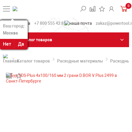
0
+7 800 555 42 85
zakaz@powertool.
Ваш город:
Ваш город:
Москва
Москва
Каталог товаров
Нет
Нет
Да
Да
Каталог товаров
Расходные материалы
Расходные