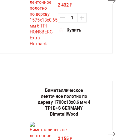
2 432
₽
Купить
Биметаллическое
Би
ленточное полотно по
лент
дереву 1700х13х0,6 мм 4
дерев
TPI B+S GERMANY
TP
BimetallWood
2 155
₽