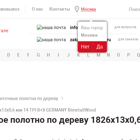
амовывоз
О нас
Контакты
Москва
info@powertool.ru
Ваш город:
для вопросов
Москва
zakaz@powertool.ru
для заказов
Нет
Да
D
E
F
G
H
I
J
K
L
M
N
O
P
Q
нточные полотна по дереву
х13х0,6 мм 14 TPI B+S GERMANY BimetallWood
е полотно по дереву 1826х13х0,