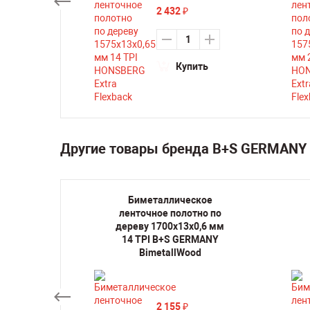
2 432
₽
ть
Купить
Другие товары бренда B+S GERMANY 
кое
Биметаллическое
но по
ленточное полотно по
0,6 мм
дереву 1700х13х0,6 мм
MANY
14 TPI B+S GERMANY
d
BimetallWood
2 155
₽