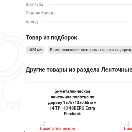
Шаг зуба
Родина бренда
Бренд
Товар из подборок
1826 мм
Биметаллические ленточные полотна по дереву
Другие товары из раздела Ленточные
кое
Биметаллическое
но по
ленточное полотно по
,65 мм
дереву 1575х13х0,65 мм
BiWood
14 TPI HONSBERG Extra
Flexback