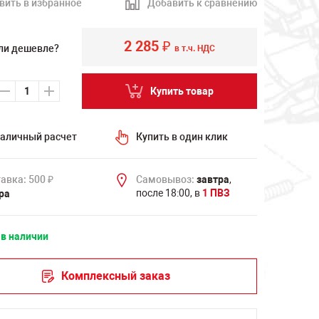
вить в избранное
Добавить к сравнению
2 285
₽
ли дешевле?
в т.ч. НДС
Купить товар
аличный расчет
Купить в один клик
авка: 500
Самовывоз:
завтра
,
₽
после 18:00, в
1 ПВЗ
ра
 в наличии
Комплексный заказ