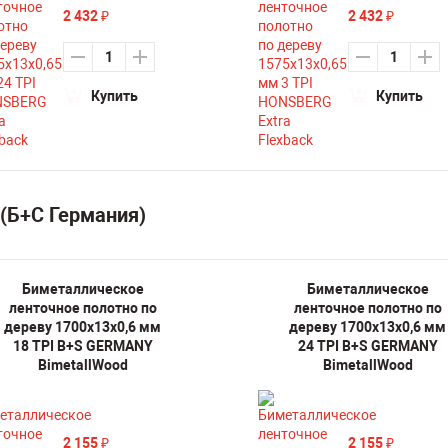
2 432
2 432
₽
₽
Купить
Купить
(Б+С Германия)
Биметаллическое
Биметаллическое
ленточное полотно по
ленточное полотно по
дереву 1700х13х0,6 мм
дереву 1700х13х0,6 мм
18 TPI B+S GERMANY
24 TPI B+S GERMANY
BimetallWood
BimetallWood
2 155
2 155
₽
₽