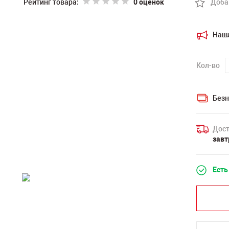
Рейтинг товара:
0 оценок
Доба
Наш
Кол-во
Безн
Дост
завт
Есть