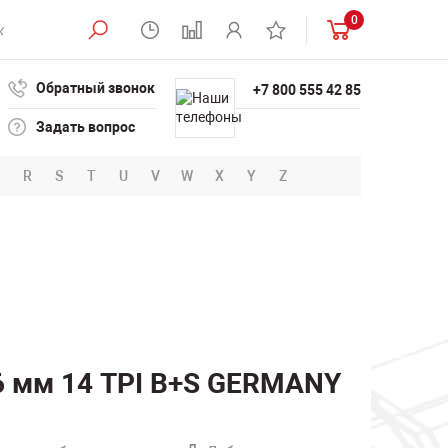
0
Обратный звонок
+7 800 555 42 85
Задать вопрос
R
S
T
U
V
W
X
Y
Z
6 мм 14 TPI B+S GERMANY