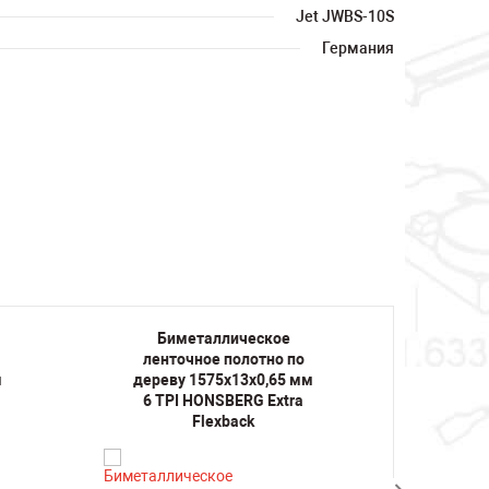
Jet JWBS-10S
Германия
Биметаллическое
Би
ленточное полотно по
лент
м
дереву 1575х13х0,65 мм
дере
6 TPI HONSBERG Extra
14 
Flexback